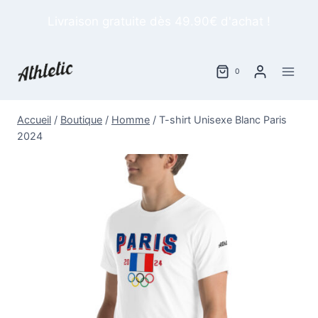
Aller
Livraison gratuite dès 49.90€ d'achat !
au
contenu
0
Accueil
/
Boutique
/
Homme
/
T-shirt Unisexe Blanc Paris
2024