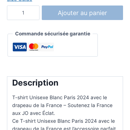
quantité
Ajouter au panier
de
T-
shirt
Commande sécurisée garantie
Unisexe
Blanc
Paris
2024
Description
T-shirt Unisexe Blanc Paris 2024 avec le
drapeau de la France – Soutenez la France
aux JO avec Éclat.
Ce T-shirt Unisexe Blanc Paris 2024 avec le
drapeau de la France est l’accessoire parfait