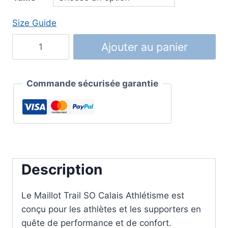
Size Guide
quantité
Ajouter au panier
de
Maillot
Trail
Commande sécurisée garantie
SO
Calais
Athlétisme
-
Performez
avec
Description
Style
et
Le Maillot Trail SO Calais Athlétisme est
Confort
conçu pour les athlètes et les supporters en
quête de performance et de confort.