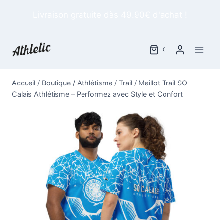
Aller
Livraison gratuite dès 49.90€ d'achat !
au
contenu
0
Accueil
/
Boutique
/
Athlétisme
/
Trail
/
Maillot Trail SO
Calais Athlétisme – Performez avec Style et Confort